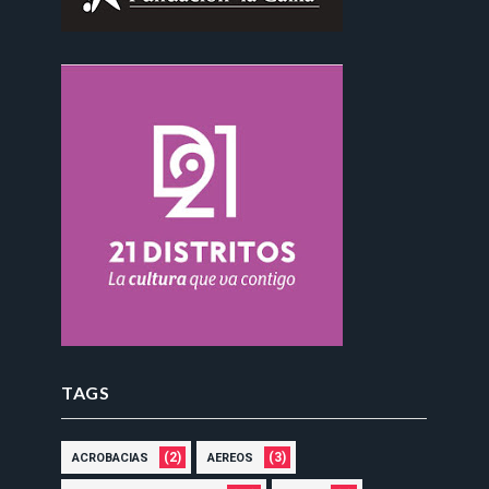
TAGS
(2)
(3)
ACROBACIAS
AEREOS