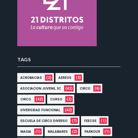
TAGS
(2)
(3)
ACROBACIAS
AEREOS
(42)
(6)
ASOCIACION JUVENIL 3C
CIRCO
(42)
(2)
CIRCO.
CURSO
(42)
DIVERSIDAD FUNCIONAL
(7)
(1)
ESCUELA DE CIRCO DIVERSO
FEECSE
(1)
(2)
(1)
MAGIA
MALABARES
PARKOUR