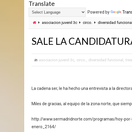
Translate
Powered by
Tran
asociacion juvenil 3c
circo.
diversidad funciona
SALE LA CANDIDATURA
in
asociacion juvenil 3c
,
circo.
,
diversidad funcional
,
tre
La cadena ser, le ha hecho una entrevista a la directora
Miles de gracias, al equipo de la zona norte, que siem
http://www.sermadridnorte.com/programas/hoy-por-
enero_2164/