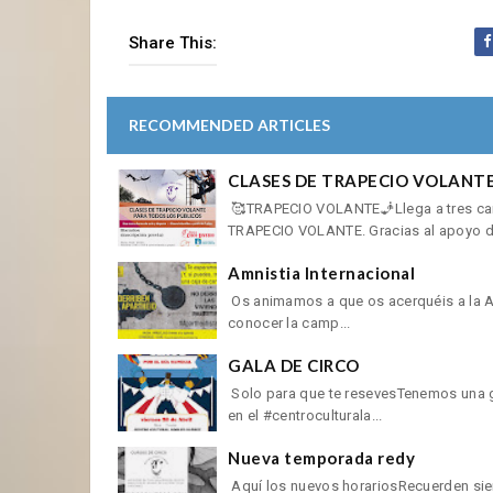
Share This:
RECOMMENDED ARTICLES
CLASES DE TRAPECIO VOLANTE
🥰TRAPECIO VOLANTE🧞Llega a tres cant
TRAPECIO VOLANTE. Gracias al apoyo d
Amnistia Internacional
Os animamos a que os acerquéis a la Av
conocer la camp...
GALA DE CIRCO
Solo para que te resevesTenemos una ga
en el #centroculturala...
Nueva temporada redy
Aquí los nuevos horariosRecuerden sie