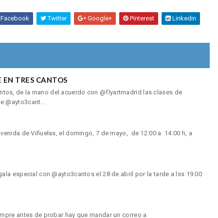
Facebook
Twitter
Google+
Pinterest
Linkedin
 EN TRES CANTOS
os, de la mano del acuerdo con @flyartmadrid las clases de
e @ayto3cant...
enida de Viñuelas, el domingo, 7 de mayo, de 12:00 a 14:00 h, a
la especial con @ayto3cantos el 28 de abril por la tarde a lss 19.00
mpre antes de probar hay que mandar un correo a