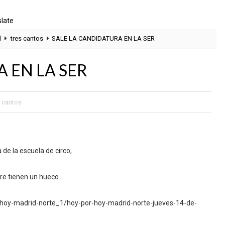
slate
l
tres cantos
SALE LA CANDIDATURA EN LA SER
 EN LA SER
s cantos
 de la escuela de circo,
pre tienen un hueco
hoy-madrid-norte_1/hoy-por-hoy-madrid-norte-jueves-14-de-