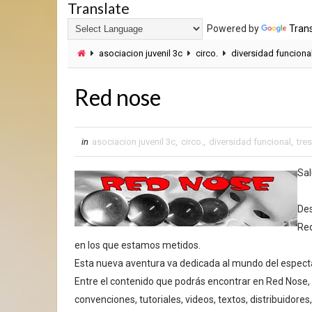
Translate
Powered by
Tran
asociacion juvenil 3c
circo.
diversidad funciona
Red nose
in
asociacion juvenil 3c
,
circo.
,
diversidad funcional
,
tre
Sal
Des
Red
en los que estamos metidos.
Esta nueva aventura va dedicada al mundo del espectác
Entre el contenido que podrás encontrar en Red Nose, 
convenciones, tutoriales, videos, textos, distribuidores, 