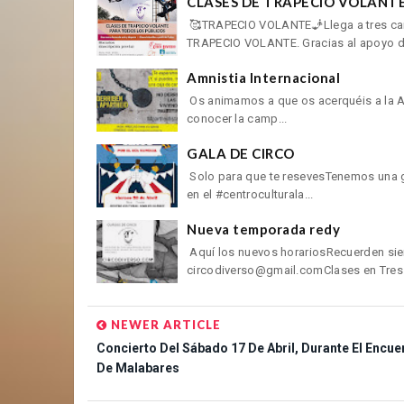
CLASES DE TRAPECIO VOLANTE
🥰TRAPECIO VOLANTE🧞Llega a tres cant
TRAPECIO VOLANTE. Gracias al apoyo d
Amnistia Internacional
Os animamos a que os acerquéis a la Av
conocer la camp...
GALA DE CIRCO
Solo para que te resevesTenemos una ga
en el #centroculturala...
Nueva temporada redy
Aquí los nuevos horariosRecuerden sie
circodiverso@gmail.comClases en Tres C
NEWER ARTICLE
Concierto Del Sábado 17 De Abril, Durante El Encue
De Malabares