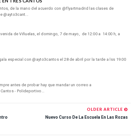
 EN TRES CANTOS
os, de la mano del acuerdo con @flyartmadrid las clases de
e @ayto3cant...
enida de Viñuelas, el domingo, 7 de mayo, de 12:00 a 14:00 h, a
la especial con @ayto3cantos el 28 de abril por la tarde a lss 19.00
mpre antes de probar hay que mandar un correo a
antos - Polideportivo...
OLDER ARTICLE
ntro
Nuevo Curso De La Escuela En Las Rozas