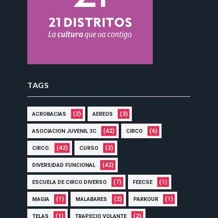
TAGS
(2)
(3)
ACROBACIAS
AEREOS
(42)
(6)
ASOCIACION JUVENIL 3C
CIRCO
(42)
(2)
CIRCO.
CURSO
(42)
DIVERSIDAD FUNCIONAL
(7)
(1)
ESCUELA DE CIRCO DIVERSO
FEECSE
(1)
(2)
(1)
MAGIA
MALABARES
PARKOUR
(1)
(2)
TELAS
TRAPECIO VOLANTE