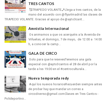
TRES CANTOS
🥰TRAPECIO VOLANTE🧞Llega a tres cantos, de la
mano del acuerdo con @flyartmadrid las clases de
TRAPECIO VOLANTE. Gracias al apoyo de @ayto3cant...
Amnistia Internacional
Os animamos a que os acerquéis a la Avenida de
Viñuelas, el domingo, 7 de mayo, de 12:00 a 14:00
h, a conocer la camp...
GALA DE CIRCO
Solo para que te resevesTenemos una gala
especial con @ayto3cantos el 28 de abril por la
tarde a lss 19.00 en el #centroculturala...
Nueva temporada redy
Aquí los nuevos horariosRecuerden siempre antes
de probar hay que mandar un correo a
circodiverso@gmail.comClases en Tres Cantos -
Polideportivo...