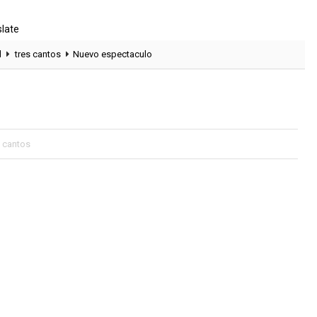
slate
l
tres cantos
Nuevo espectaculo
s cantos