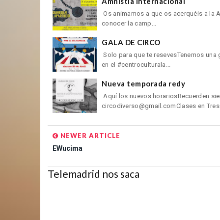
Amnistia Internacional
Os animamos a que os acerquéis a la Av
conocer la camp...
GALA DE CIRCO
Solo para que te resevesTenemos una ga
en el #centroculturala...
Nueva temporada redy
Aquí los nuevos horariosRecuerden sie
circodiverso@gmail.comClases en Tres C
NEWER ARTICLE
EWucima
Telemadrid nos saca