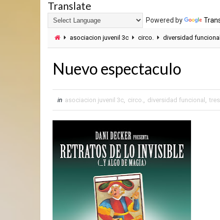
Translate
Powered by
Tran
asociacion juvenil 3c
circo.
diversidad funciona
Nuevo espectaculo
in
asociacion juvenil 3c
,
circo.
,
diversidad funcional
,
tre