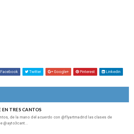
Facebook
Twitter
Google+
Pinterest
Linkedin
 EN TRES CANTOS
os, de la mano del acuerdo con @flyartmadrid las clases de
e @ayto3cant...