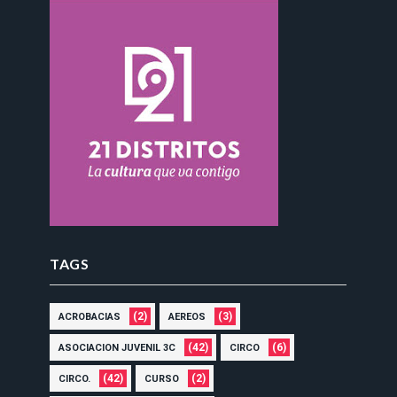
TAGS
(2)
(3)
ACROBACIAS
AEREOS
(42)
(6)
ASOCIACION JUVENIL 3C
CIRCO
(42)
(2)
CIRCO.
CURSO