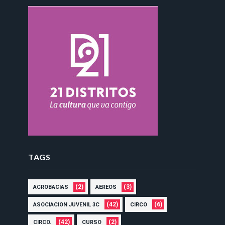
TAGS
(2)
(3)
ACROBACIAS
AEREOS
(42)
(6)
ASOCIACION JUVENIL 3C
CIRCO
(42)
(2)
CIRCO.
CURSO