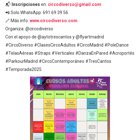
📬
Inscripciones
en:
circodiverso@gmail.com
📲 Solo WhatsApp: 691 69 39 56
🔗 Más info:
www.circodiverso.com
Organiza: @circodiverso
Con el apoyo de @aytotrescantos y @flyartmadrid
#CircoDiverso #ClasesCircoAdultos #CircoMadrid #PoleDance
#TelasAéreas #Straps #Verticales #DanzaEnPared #Acroportés
#ParkourMadrid #CircoContemporáneo #TresCantos
#Temporada2025