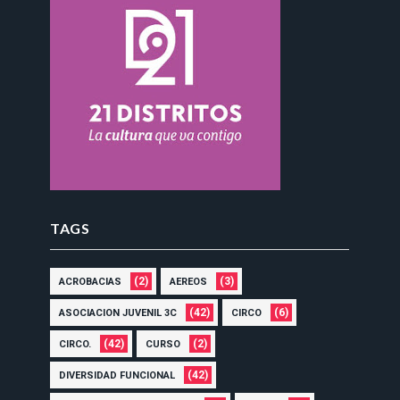
TAGS
(2)
(3)
ACROBACIAS
AEREOS
(42)
(6)
ASOCIACION JUVENIL 3C
CIRCO
(42)
(2)
CIRCO.
CURSO
(42)
DIVERSIDAD FUNCIONAL