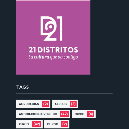
TAGS
(2)
(3)
ACROBACIAS
AEREOS
(42)
(6)
ASOCIACION JUVENIL 3C
CIRCO
(42)
(2)
CIRCO.
CURSO