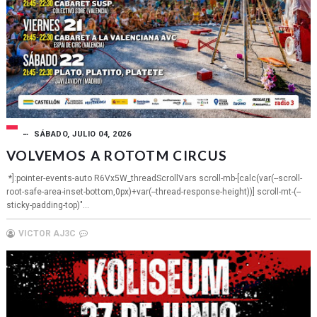
SÁBADO, JULIO 04, 2026
VOLVEMOS A ROTOTM CIRCUS
*]:pointer-events-auto R6Vx5W_threadScrollVars scroll-mb-[calc(var(--scroll-
root-safe-area-inset-bottom,0px)+var(--thread-response-height))] scroll-mt-(--
sticky-padding-top)"...
VICTOR AJ3C