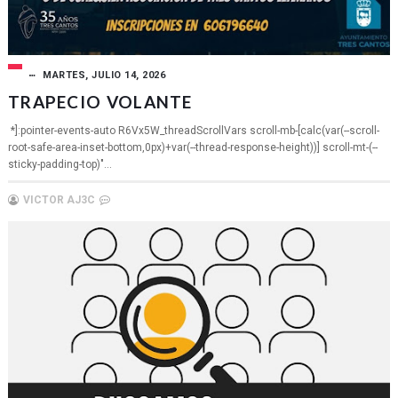
MARTES, JULIO 14, 2026
TRAPECIO VOLANTE
*]:pointer-events-auto R6Vx5W_threadScrollVars scroll-mb-[calc(var(--scroll-
root-safe-area-inset-bottom,0px)+var(--thread-response-height))] scroll-mt-(--
sticky-padding-top)"...
VICTOR AJ3C