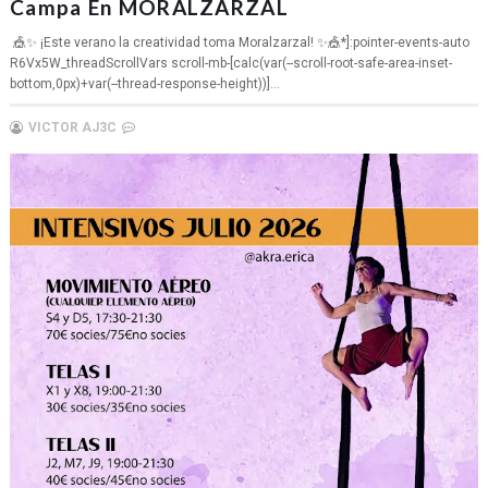
Campa En MORALZARZAL
🎪✨ ¡Este verano la creatividad toma Moralzarzal! ✨🎪*]:pointer-events-auto
R6Vx5W_threadScrollVars scroll-mb-[calc(var(--scroll-root-safe-area-inset-
bottom,0px)+var(--thread-response-height))]...
VICTOR AJ3C