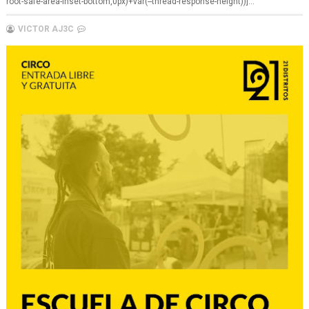
root-safe-area-inset-bottom,0px)+var(--thread-response-height))]...
VICTOR AJ3C