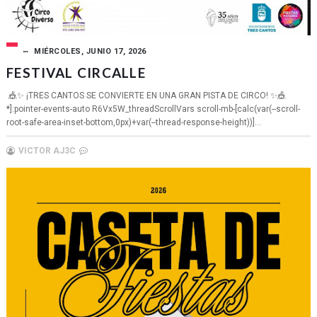
MIÉRCOLES, JUNIO 17, 2026
FESTIVAL CIRCALLE
🎪✨ ¡TRES CANTOS SE CONVIERTE EN UNA GRAN PISTA DE CIRCO! ✨🎪
*]:pointer-events-auto R6Vx5W_threadScrollVars scroll-mb-[calc(var(--scroll-
root-safe-area-inset-bottom,0px)+var(--thread-response-height))]...
VICTOR AJ3C