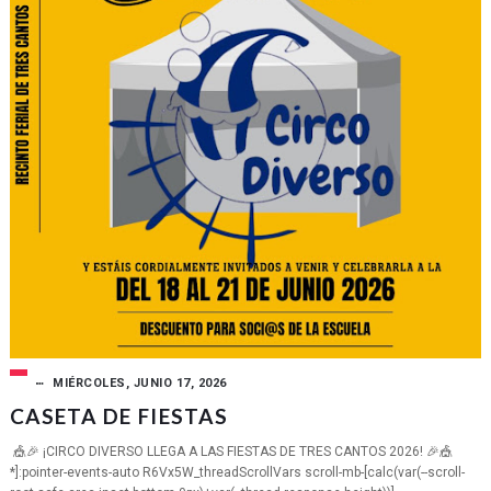
MIÉRCOLES, JUNIO 17, 2026
CASETA DE FIESTAS
🎪🎉 ¡CIRCO DIVERSO LLEGA A LAS FIESTAS DE TRES CANTOS 2026! 🎉🎪
*]:pointer-events-auto R6Vx5W_threadScrollVars scroll-mb-[calc(var(--scroll-