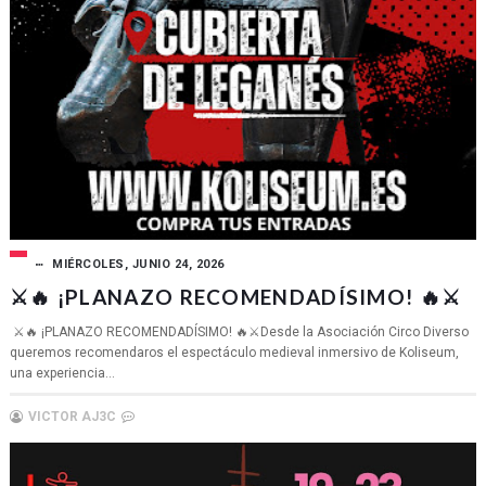
MIÉRCOLES, JUNIO 24, 2026
⚔️🔥 ¡PLANAZO RECOMENDADÍSIMO! 🔥⚔️
⚔️🔥 ¡PLANAZO RECOMENDADÍSIMO! 🔥⚔️Desde la Asociación Circo Diverso
queremos recomendaros el espectáculo medieval inmersivo de Koliseum,
una experiencia...
VICTOR AJ3C