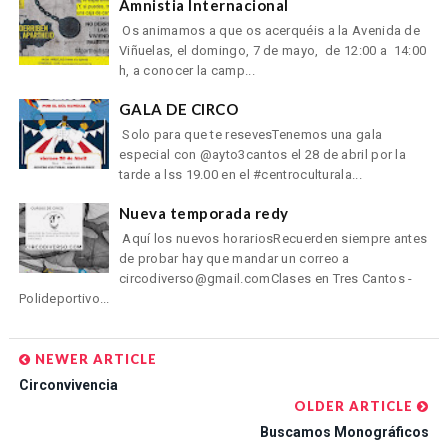
Amnistia Internacional
Os animamos a que os acerquéis a la Avenida de
Viñuelas, el domingo, 7 de mayo, de 12:00 a 14:00
h, a conocer la camp...
GALA DE CIRCO
Solo para que te resevesTenemos una gala
especial con @ayto3cantos el 28 de abril por la
tarde a lss 19.00 en el #centroculturala...
Nueva temporada redy
Aquí los nuevos horariosRecuerden siempre antes
de probar hay que mandar un correo a
circodiverso@gmail.comClases en Tres Cantos -
Polideportivo...
NEWER ARTICLE
Circonvivencia
OLDER ARTICLE
Buscamos Monográficos