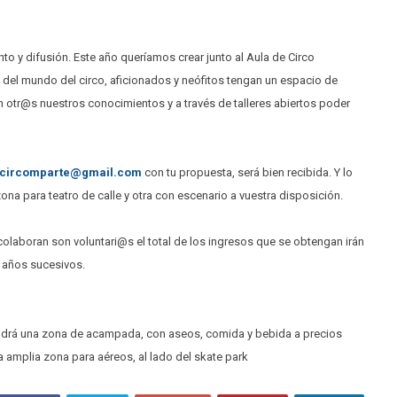
o y difusión. Este año queríamos crear junto al Aula de Circo
 del mundo del circo, aficionados y neófitos tengan un espacio de
 otr@s nuestros conocimientos y a través de talleres abiertos poder
circomparte@gmail.com
con tu propuesta, será bien recibida. Y lo
a para teatro de calle y otra con escenario a vuestra disposición.
olaboran son voluntari@s el total de los ingresos que se obtengan irán
n años sucesivos.
. Tendrá una zona de acampada, con aseos, comida y bebida a precios
a amplia zona para aéreos, al lado del skate park