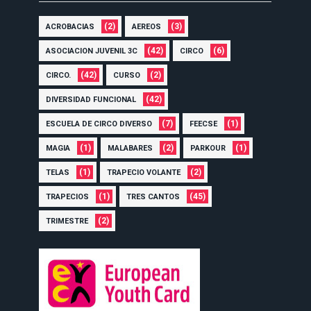
(2)
(3)
ACROBACIAS
AEREOS
(42)
(6)
ASOCIACION JUVENIL 3C
CIRCO
(42)
(2)
CIRCO.
CURSO
(42)
DIVERSIDAD FUNCIONAL
(7)
(1)
ESCUELA DE CIRCO DIVERSO
FEECSE
(1)
(2)
(1)
MAGIA
MALABARES
PARKOUR
(1)
(2)
TELAS
TRAPECIO VOLANTE
(1)
(45)
TRAPECIOS
TRES CANTOS
(2)
TRIMESTRE