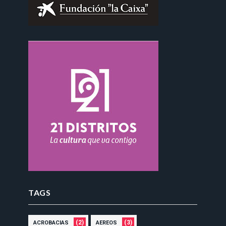
TAGS
(2)
(3)
ACROBACIAS
AEREOS