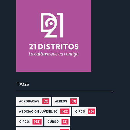
TAGS
(2)
(3)
ACROBACIAS
AEREOS
(42)
(6)
ASOCIACION JUVENIL 3C
CIRCO
(42)
(2)
CIRCO.
CURSO