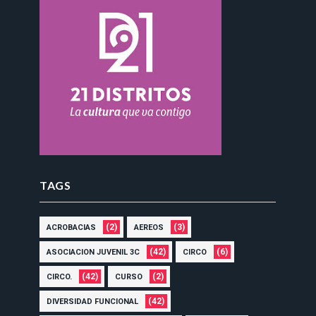
TAGS
(2)
(3)
ACROBACIAS
AEREOS
(42)
(6)
ASOCIACION JUVENIL 3C
CIRCO
(42)
(2)
CIRCO.
CURSO
(42)
DIVERSIDAD FUNCIONAL