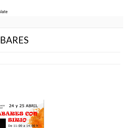
slate
BARES