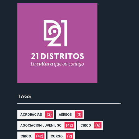
TAGS
(2)
(3)
ACROBACIAS
AEREOS
(42)
(6)
ASOCIACION JUVENIL 3C
CIRCO
(42)
(2)
CIRCO.
CURSO