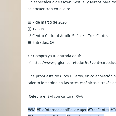
Un espectáculo de Clown Gestual y Aéreos para tod
se encuentran en el aire.
📅 7 de marzo de 2026
🕧 12:30h
📍 Centro Cultural Adolfo Suárez – Tres Cantos
🎟️ Entradas: 6€
👉 Compra ya tu entrada aquí:
🔗 https://www.giglon.com/todos?idEvent=circodiv
Una propuesta de Circo Diverso, en colaboración c
talento femenino en las artes escénicas a través 
¡Celebra el 8M con cultura! 💜🎪
#8M
#DíaInternacionalDeLaMujer
#TresCantos
#Ci