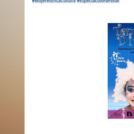
#MujeresEnLaCultura
#EspectáculoFamiliar