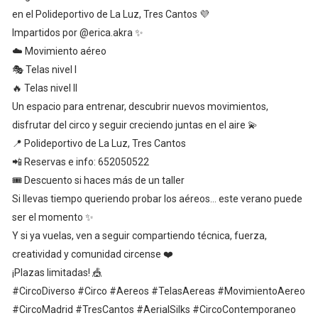
en el Polideportivo de La Luz, Tres Cantos 💜
Impartidos por @erica.akra ✨
☁️ Movimiento aéreo
🎭 Telas nivel I
🔥 Telas nivel II
Un espacio para entrenar, descubrir nuevos movimientos,
disfrutar del circo y seguir creciendo juntas en el aire 💫
📍 Polideportivo de La Luz, Tres Cantos
📲 Reservas e info: 652050522
🎟️ Descuento si haces más de un taller
Si llevas tiempo queriendo probar los aéreos… este verano puede
ser el momento ✨
Y si ya vuelas, ven a seguir compartiendo técnica, fuerza,
creatividad y comunidad circense ❤️
¡Plazas limitadas! 🎪
#CircoDiverso #Circo #Aereos #TelasAereas #MovimientoAereo
#CircoMadrid #TresCantos #AerialSilks #CircoContemporaneo