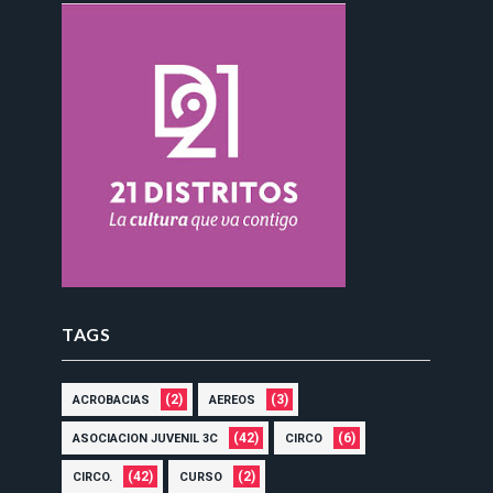
TAGS
(2)
(3)
ACROBACIAS
AEREOS
(42)
(6)
ASOCIACION JUVENIL 3C
CIRCO
(42)
(2)
CIRCO.
CURSO