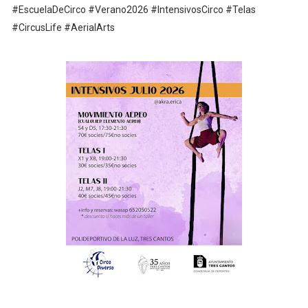
#EscuelaDeCirco #Verano2026 #IntensivosCirco #Telas
#CircusLife #AerialArts