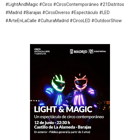
#LightAndMagic #Circo #CircoContemporáneo #21Distritos
#Madrid #Barajas #CircoDiverso #Espectáculo #LED
#ArteEnLaCalle #CulturaMadrid #CircoLED #OutdoorShow