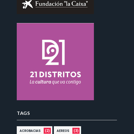
TAGS
(2)
(3)
ACROBACIAS
AEREOS