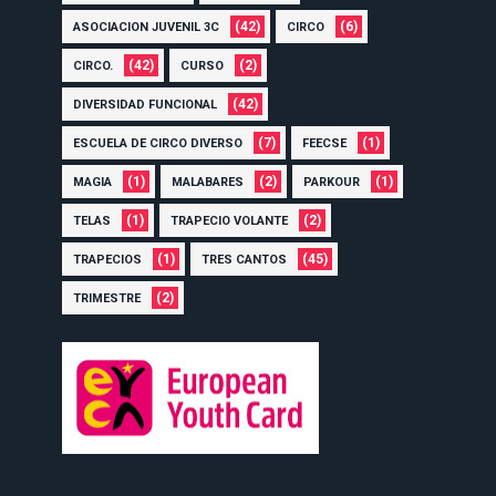
(42)
(6)
ASOCIACION JUVENIL 3C
CIRCO
(42)
(2)
CIRCO.
CURSO
(42)
DIVERSIDAD FUNCIONAL
(7)
(1)
ESCUELA DE CIRCO DIVERSO
FEECSE
(1)
(2)
(1)
MAGIA
MALABARES
PARKOUR
(1)
(2)
TELAS
TRAPECIO VOLANTE
(1)
(45)
TRAPECIOS
TRES CANTOS
(2)
TRIMESTRE