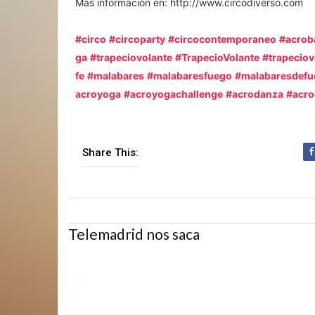
Más información en: http://www.circodiverso.com
#circo
#circoparty
#circocontemporaneo
#acrob
ga
#trapeciovolante
#TrapecioVolante
#trapecio
fe
#malabares
#malabaresfuego
#malabaresdefu
acroyoga
#acroyogachallenge
#acrodanza
#acro
Share This:
Telemadrid nos saca