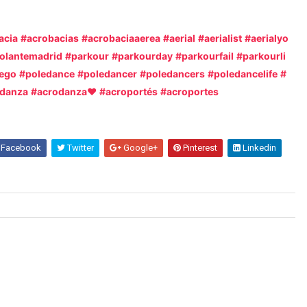
acia
#acrobacias
#acrobaciaaerea
#aerial
#aerialist
#aerialyo
volantemadrid
#parkour
#parkourday
#parkourfail
#parkourli
ego
#poledance
#poledancer
#poledancers
#poledancelife
#
danza
#acrodanza❤
#acroportés
#acroportes
Facebook
Twitter
Google+
Pinterest
Linkedin